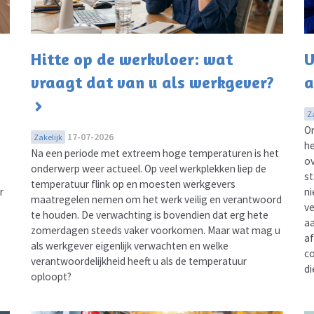
Hitte op de werkvloer: wat
U
vraagt dat van u als werkgever?
a
Z
On
17-07-2026
Zakelijk
he
Na een periode met extreem hoge temperaturen is het
ov
onderwerp weer actueel. Op veel werkplekken liep de
st
temperatuur flink op en moesten werkgevers
r
ni
maatregelen nemen om het werk veilig en verantwoord
ve
te houden. De verwachting is bovendien dat erg hete
aa
zomerdagen steeds vaker voorkomen. Maar wat mag u
af
als werkgever eigenlijk verwachten en welke
co
verantwoordelijkheid heeft u als de temperatuur
di
oploopt?