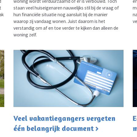
d
woning wordt verduurzaamd of er is verbouwd. Toch
en
t
staan veel huiseigenaren nauwelijks stil bij de vraag of
mo
ak
hun financiële situatie nog aansluit bij de manier
na
waarop zij vandaag wonen. Juist daarom is het
ve
verstandig om af en toe verder te kijken dan alleen de
woning zelf.
Veel vakantiegangers vergeten
E
één belangrijk document
m