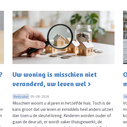
?
Uw woning is misschien niet
O
veranderd, uw leven wel
m
05-08-2026
Particulier
Pa
Misschien woont u al jaren in hetzelfde huis. Toch is de
Vo
en
kans groot dat uw leven er inmiddels heel anders uitziet
ma
én
dan toen u de sleutel kreeg. Kinderen worden ouder of
ko
gaan de deur uit, er wordt vaker thuisgewerkt, de
wo