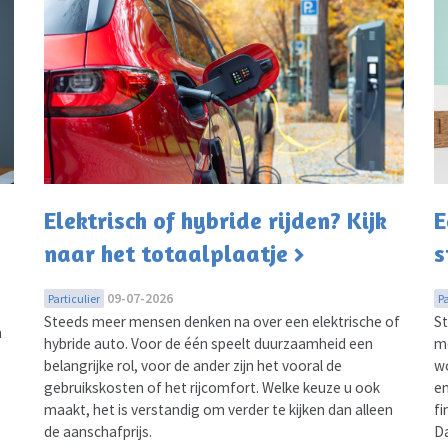
Elektrisch of hybride rijden? Kijk
E
naar het totaalplaatje
s
09-07-2026
Particulier
Pa
Steeds meer mensen denken na over een elektrische of
St
n
hybride auto. Voor de één speelt duurzaamheid een
me
belangrijke rol, voor de ander zijn het vooral de
wo
gebruikskosten of het rijcomfort. Welke keuze u ook
en
maakt, het is verstandig om verder te kijken dan alleen
fi
de aanschafprijs.
Da